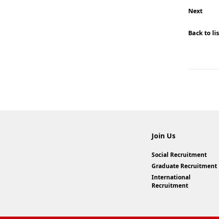
Next
Back to lis
Join Us
Social Recruitment
Graduate Recruitment
International
Recruitment