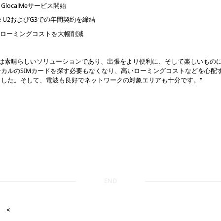
、GlocalMeサービス開始
alMe U2およびG3での年間契約を締結
のローミングコストを大幅削減
alMeは素晴らしいソリューションであり、出張をより便利に、そして楽しいもの
ーカルのSIMカードを探す必要もなくなり、高いローミングコストなどを心配
ました。そして、電波も良好でネットワークの対象エリアも十分です。"
END
<